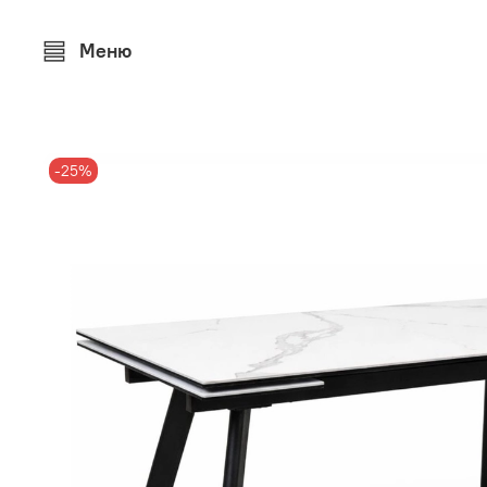
Меню
-25%